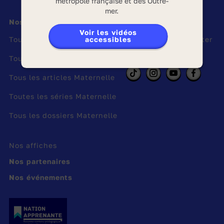
métropole française et des Outre-
mer.
Modifié le 30/12/25
Nos contenus
Suivez-nous
Voir les vidéos
accessibles
Toutes les vidéos Maternelle
Inscription Newsletter
Tous les jeux Maternelle
Tous les articles Maternelle
Toutes les séries Maternelle
Tous les dossiers Maternelle
Nos affiches
Nos partenaires
Nos événements