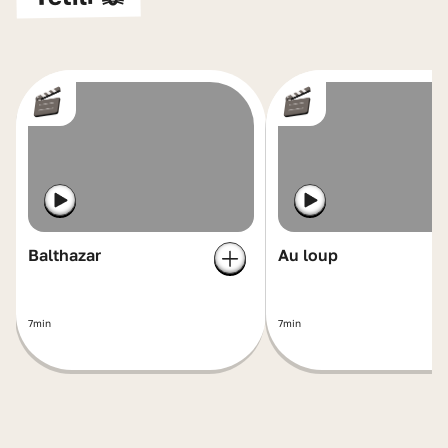
Balthazar
Au loup
7min
7min