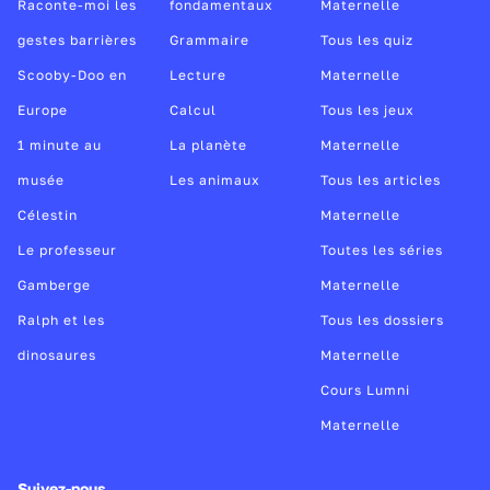
Raconte-moi les
fondamentaux
Maternelle
gestes barrières
Grammaire
Tous les quiz
Scooby-Doo en
Lecture
Maternelle
Europe
Calcul
Tous les jeux
1 minute au
La planète
Maternelle
musée
Les animaux
Tous les articles
Célestin
Maternelle
Le professeur
Toutes les séries
Gamberge
Maternelle
Ralph et les
Tous les dossiers
dinosaures
Maternelle
Cours Lumni
Maternelle
Suivez-nous