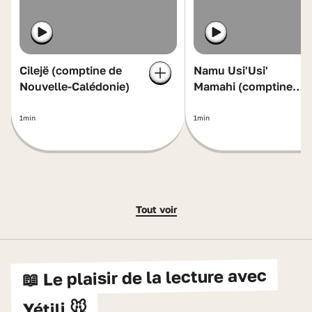
Cilejë (comptine de
Namu Usi'Usi'
Nouvelle-Calédonie)
Mamahi (comptine
de Wallis-et-Futuna)
1min
1min
Tout voir
📖 Le plaisir de la lecture avec
Yétili 🐭