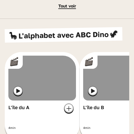
Tout voir
🦕 L'alphabet avec ABC Dino 🦖
L'île du A
L'île du B
4min
4min