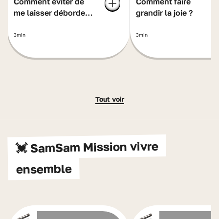
Comment éviter de
Comment faire
me laisser déborder
grandir la joie ?
par ma colère ?
3min
3min
Tout voir
💓 SamSam Mission vivre
ensemble