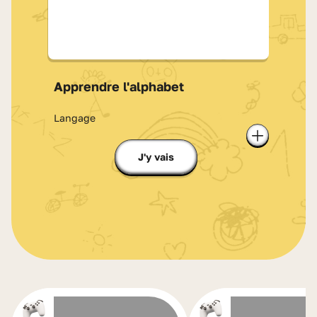
Apprendre l'alphabet
Langage
Ajouter à m
J'y vais