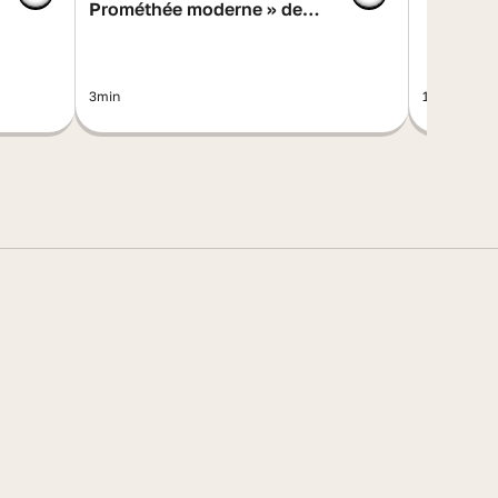
Prométhée moderne » de
Mary Shelley
3min
1min