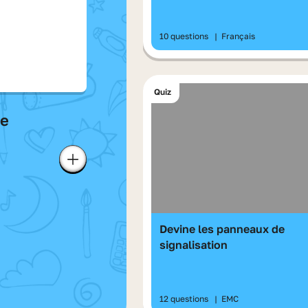
10 questions
|
Français
Quiz
de
Ajouter à ma liste
Devine les panneaux de
signalisation
12 questions
|
EMC