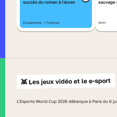
succès du roman à l'écran
sauvage 
Tournier
13 questions
|
Français
3min
👾 Les jeux vidéo et le e-sport
L'Esports World Cup 2026 débarque à Paris du 6 jui