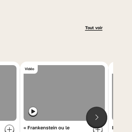
Tout voir
Vidéo
Vidéo
« Frankenstein ou le
Les jeune