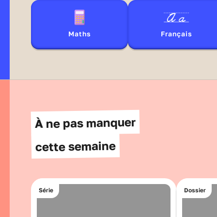
Maths
Français
Quatrième: Cours et révisions du programme en vidéo
À ne pas manquer
cette semaine
Série
Dossier