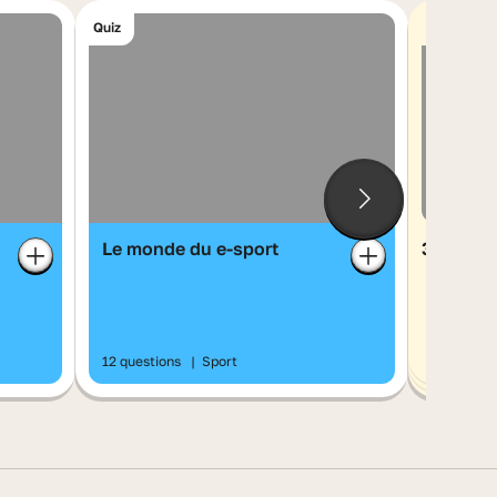
Quiz
Série
Le monde du e-sport
3 minute
12 questions
|
Sport