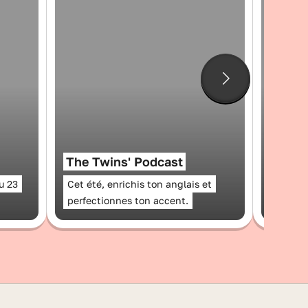
Canic
The Twins' Podcast
de ch
u 23
Cet été, enrichis ton anglais et
On t'ex
perfectionnes ton accent.
canicul