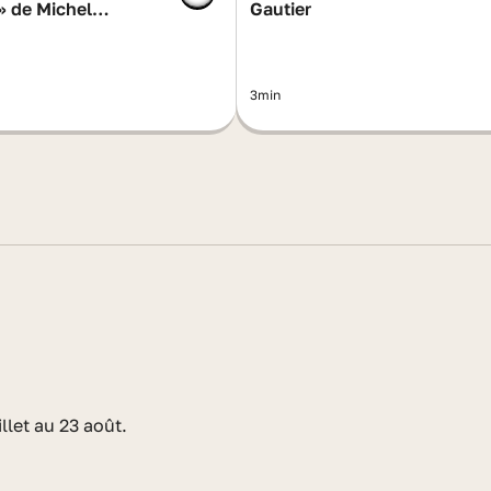
» de Michel
Gautier
3min
llet au 23 août.