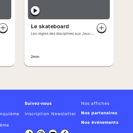
Le skateboard
Les règles des disciplines aux Jeux
olympiques
2min
Suivez-nous
Nos affiches
Nos partenaires
Cinquième
Inscription Newsletter
Nos événements
ième