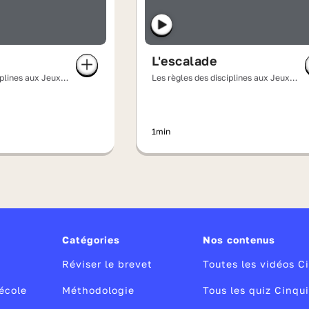
L'escalade
iplines aux Jeux
Les règles des disciplines aux Jeux
olympiques
1min
Catégories
Nos contenus
Réviser le brevet
Toutes les vidéos 
école
Méthodologie
Tous les quiz Cinqu