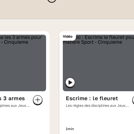
devenir incollable à l'approche 
Vidéo
es 3 armes
Escrime : le fleuret
iplines aux Jeux
Les règles des disciplines aux Jeux
olympiques
1min