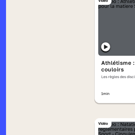
Vidéo
Athlétisme :
couloirs
Les règles des disc
olympiques
1min
Vidéo