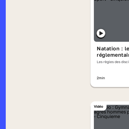
Natation : l
réglementai
Les règles des disc
olympiques
2min
Vidéo