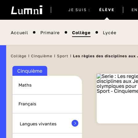
Site
JE SUIS :
ÉLÈVE
EN
actuel
Accueil
Primaire
Collège
Lycée
Collège
Cinquième
Sport
Les règles des disciplines aux
Cinquième
Maths
Français
Langues vivantes