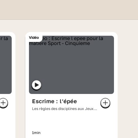
des épreuves olympiques
💪
Vidéo
Escrime : l’épée
Les règles des disciplines aux Jeux
olympiques
1min