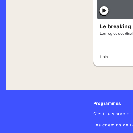
Le breaking
Les règles des disc
olympiques
1min
Programmes
C'est pas sorcier
Les chemins de l'