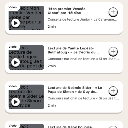
Vidéo
"Mon premier Vendée
Globe" par Héloïse
Conseils de lecture Junior - La Caravane
Lumni
2min
Vidéo
Lecture de Yaëlle Logéat-
Belmatoug - « Je t'écris du
pont » de Joëlle Ecormier
Concours national de lecture « Si on lisait à
voix haute » 2026
2min
Vidéo
Lecture de Noémie Sider - « Le
Papa de Simon » de Guy de
Maupassant
Concours national de lecture « Si on lisait à
voix haute » 2026
2min
Vidéo
Lecture de Gaby Bouhier-