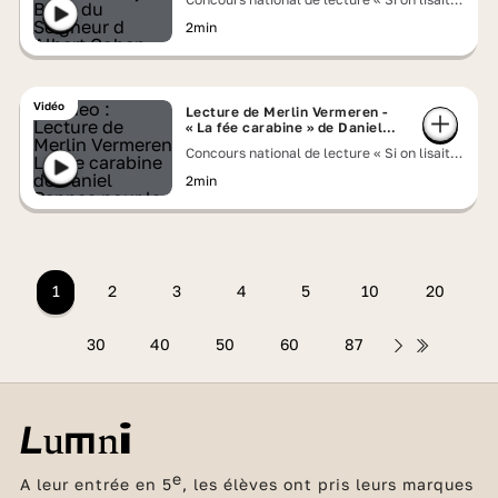
voix haute » 2026
2min
Vidéo
Lecture de Merlin Vermeren -
« La fée carabine » de Daniel
Pennac
Concours national de lecture « Si on lisait à
voix haute » 2026
2min
1
2
3
4
5
10
20
30
40
50
60
87
e
A leur entrée en 5
, les élèves ont pris leurs marques