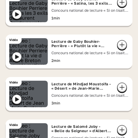
Perrière - « Salina, les 3 exils »
de Laurent Gaudé
Concours national de lecture « Si on lisait à
voix haute » 2026
1min
Vidéo
Lecture de Gaby Bouhier-
Perrière - « Plutôt la vie »
d'André Breton
Concours national de lecture « Si on lisait à
voix haute » 2026
2min
Vidéo
Lecture de Mindjad Moustoifa -
« Désert » de Jean-Marie
Gustave Le Clézio
Concours national de lecture « Si on lisait à
voix haute » 2026
3min
Vidéo
Lecture de Salomé Joby -
« Belle du Seigneur » d'Albert
Cohen
Concours national de lecture « Si on lisait à