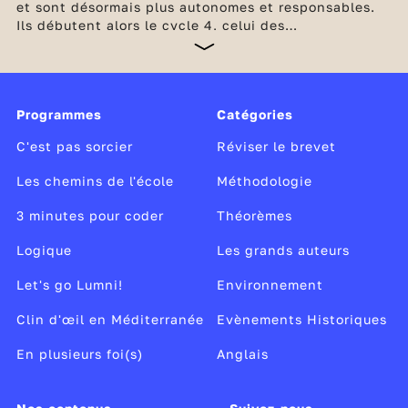
et sont désormais plus autonomes et responsables.
Ils débutent alors le cycle 4, celui des
e
approfondissements, (qui couvre les classes de 5
,
e
e
4
et 3
). Ils poursuivent l’acquisition de nouvelles
compétences, dans une dizaine de disciplines :
français, mathématiques, histoire-géographie, 2
Programmes
Catégories
langues vivantes, enseignement moral et civique,
éducation aux médias et à l’information,
C'est pas sorcier
Réviser le brevet
Les chemins de l'école
Méthodologie
3 minutes pour coder
Théorèmes
Logique
Les grands auteurs
Let's go Lumni!
Environnement
Clin d'œil en Méditerranée
Evènements Historiques
En plusieurs foi(s)
Anglais