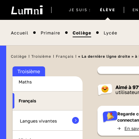
Site
JE SUIS :
ÉLÈVE
EN
actuel
Accueil
Primaire
Collège
Lycée
Brevet 2026
Collège
Troisième
Français
« La dernière ligne droite » à
Orientation
Troisième
Maths
Contenu
Aimé à
97
France 
utilisateu
Français
Regarde c
connectan
Langues vivantes
->
En sav