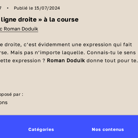
7
Publié le 15/07/2024
 ligne droite » à la course
ec Roman Doduik
ne droite, c’est évidemment une expression qui fait
rse. Mais pas n’importe laquelle. Connais-tu le sens
 cette expression ?
Roman Doduik
donne tout pour te
s cet épisode de
Parlons sport
.
t « la dernière ligne droite » ?
tainement du monde des
courses hippiques
🏇 que
t issue. C’est en effet dans cette fameuse dernière
oposé par :
e les chevaux donnent tout ce qu’ils ont pour franch
ée. Ils galopent sans pression, alors que dans le rest
ne certaine prudence s’imposait.
-tu ?
Catégories
Nos contenus
ourse hippique, les jockeys peuvent être pénalisés