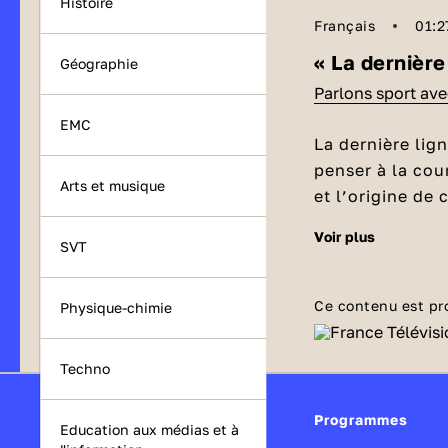
Histoire
Français
01:2
« La dernière
Géographie
Parlons sport av
EMC
La dernière lig
penser à la cou
Arts et musique
et l’origine de
l’expliquer dan
voir plus
D’où vien
SVT
C’est très cer
l’expression es
Ce contenu est pr
Physique-chimie
ligne droite qu
la ligne d’arriv
Techno
de la course, u
Le savais
Programmes
Lors d’une c
Education aux médias et à