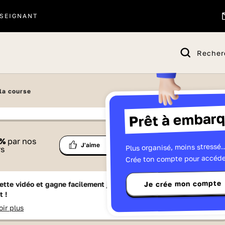
SEIGNANT
Recher
 la course
Prêt à embarq
 proposé par
%
par nos
Ma
Plus organisé, moins stressé..
Partage
J'aime
Télévisions
rs
liste
Crée ton compte pour accéde
Je crée mon compte
ette vidéo et gagne facilement jusqu'à
15 Lumniz
en te
t !
oir plus