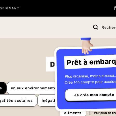
SEIGNANT
Recher
Prêt à embarq
Dév
Développement du
dura
Plus organisé, moins stressé..
Crée ton compte pour accéde
s
enjeux environnementaux
développement durabl
Je crée mon compte
galités scolaires
inégalités sociales
la mode
p
aliments