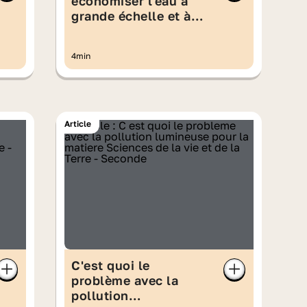
économiser l'eau à
grande échelle et à
ton échelle ?
4min
Article
C'est quoi le
problème avec la
pollution