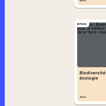
4min
Article
Biodiversité
écologie
3min