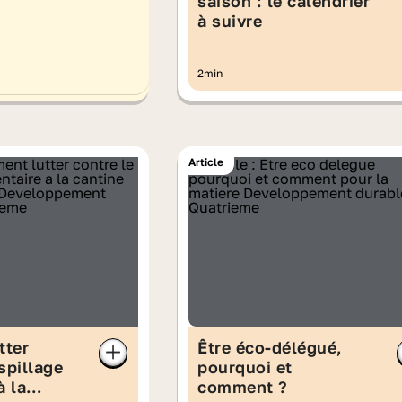
saison : le calendrier
à suivre
2min
Article
tter
Être éco-délégué,
spillage
pourquoi et
à la
comment ?