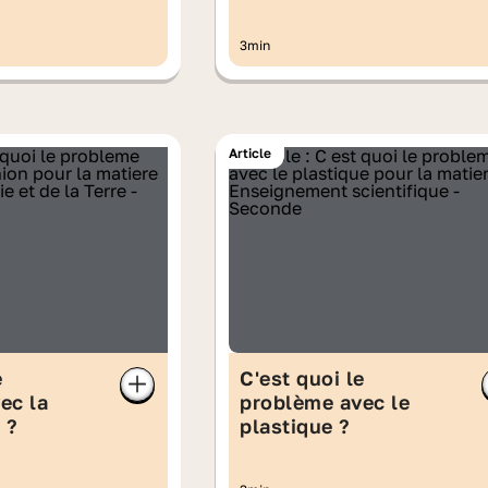
3min
Article
e
C'est quoi le
ec la
problème avec le
 ?
plastique ?