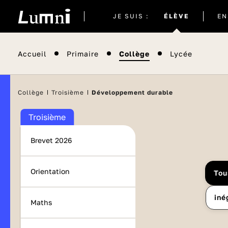
Site
JE SUIS :
ÉLÈVE
EN
actuel
Accueil
Primaire
Collège
Lycée
Collège
Troisième
Développement durable
Troisième
Brevet 2026
Orientation
Tou
iné
Maths