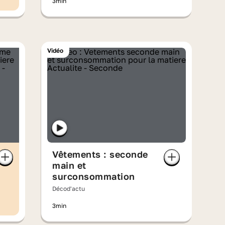
3min
Vidéo
Vêtements : seconde
main et
surconsommation
Décod'actu
3min