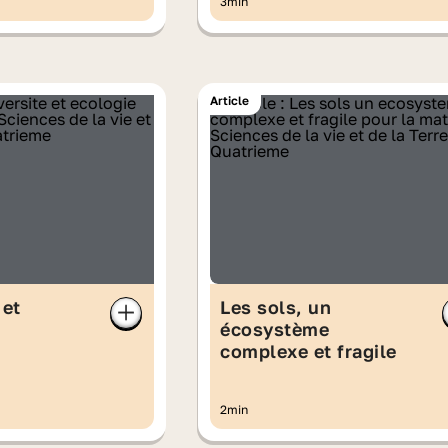
3min
Article
 et
Les sols, un
écosystème
complexe et fragile
2min