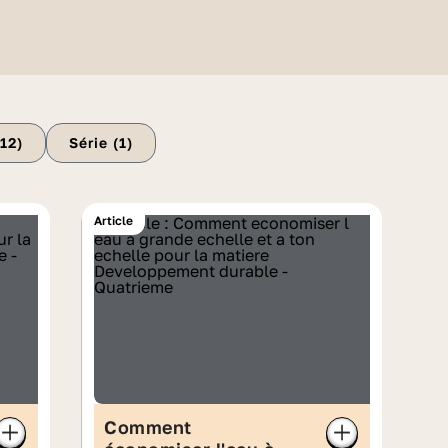
(
12
)
Série (
1
)
Article
Comment