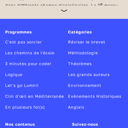
e
dans différents champs disciplinaires. La 3
marque
un tournant, car elle clôt le collège et prépare le
passage au lycée avec l’acquisition des méthodes et
des compétences nécessaires pour passer à la
vitesse supérieure. C’est l’occasion aussi pour les
Programmes
Catégories
élèves de découvrir concrètement le monde du
travail lors d’un stage d’observation en entreprise et
C'est pas sorcier
Réviser le brevet
de réfléchir à leurs envies de métier.
Les chemins de l'école
Méthodologie
3 minutes pour coder
Théorèmes
Logique
Les grands auteurs
Let's go Lumni!
Environnement
Clin d'œil en Méditerranée
Evènements Historiques
En plusieurs foi(s)
Anglais
Nos contenus
Suivez-nous