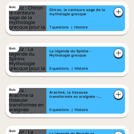
Quiz
Chiron, le centaure sage de la
mythologie grecque
7 questions
|
Histoire
Quiz
La légende du Sphinx -
Mythologie grecque
5 questions
|
Histoire
Quiz
Arachné, la tisseuse
transformée en araignée -
Mythologie grecque
5 questions
|
Histoire
Quiz
La légende de Persée et