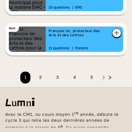
10 questions
|
EMC
Quiz
François Ier, protecteur des
Arts et des Lettres
11 questions
|
Histoire
1
2
3
4
5
re
Avec le CM1, ou cours moyen 1
année, débute le
cycle 3 qui relie les deux dernières années de
e
primaire à la classe de 6
. Ce cycle consolide