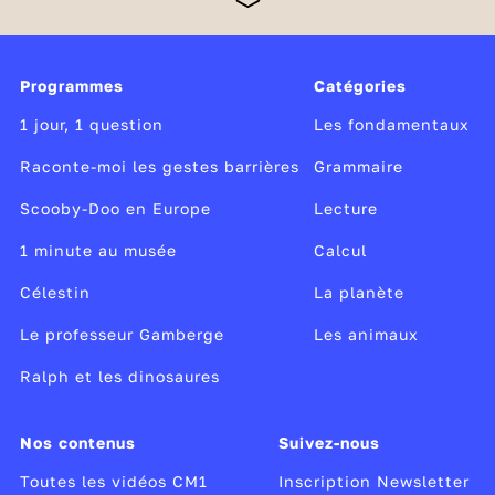
l’acquisition des savoirs fondamentaux et initie la
transition des élèves vers le collège. Indispensables
à la réussite scolaire, la maîtrise de la langue
française et les compétences mathématiques restent
Programmes
Catégories
au cœur de tous les apprentissages du cycle. Dès le
CM1, les élèves consolident leurs apprentissages
1 jour, 1 question
Les fondamentaux
dans ces domaines et découvrent également les
sciences et la technologie,
Raconte-moi les gestes barrières
Grammaire
Scooby-Doo en Europe
Lecture
1 minute au musée
Calcul
Célestin
La planète
Le professeur Gamberge
Les animaux
Ralph et les dinosaures
Nos contenus
Suivez-nous
Toutes les vidéos CM1
Inscription Newsletter