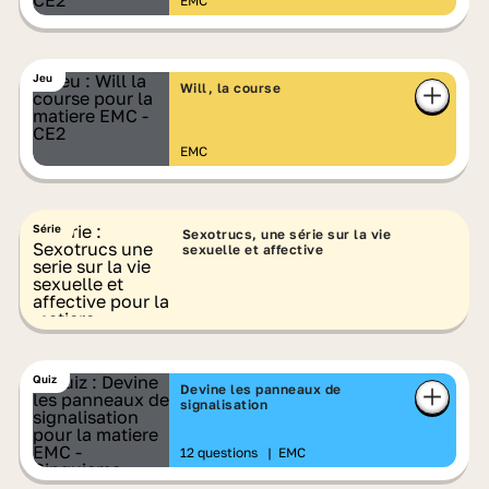
EMC
Jeu
Will, la course
EMC
Série
Sexotrucs, une série sur la vie
sexuelle et affective
Quiz
Devine les panneaux de
signalisation
12 questions
|
EMC