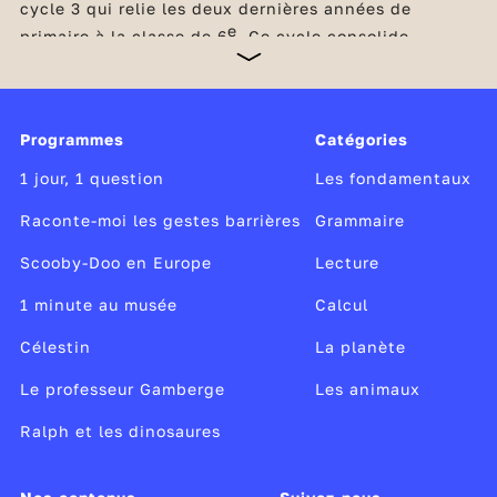
cycle 3 qui relie les deux dernières années de
e
primaire à la classe de 6
. Ce cycle consolide
l’acquisition des savoirs fondamentaux et initie la
transition des élèves vers le collège. Indispensables
à la réussite scolaire, la maîtrise de la langue
française et les compétences mathématiques restent
Programmes
Catégories
au cœur de tous les apprentissages du cycle. Dès le
CM1, les élèves consolident leurs apprentissages
1 jour, 1 question
Les fondamentaux
dans ces domaines et découvrent également les
sciences et la technologie,
Raconte-moi les gestes barrières
Grammaire
Scooby-Doo en Europe
Lecture
1 minute au musée
Calcul
Célestin
La planète
Le professeur Gamberge
Les animaux
Ralph et les dinosaures