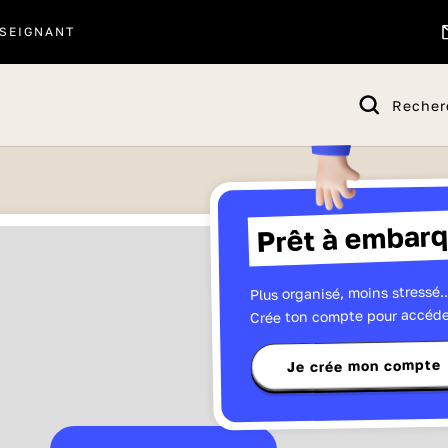
SEIGNANT
Recher
Prêt à embarq
Plus organisé, moins stressé..
Crée ton compte pour accéde
Je crée mon compte