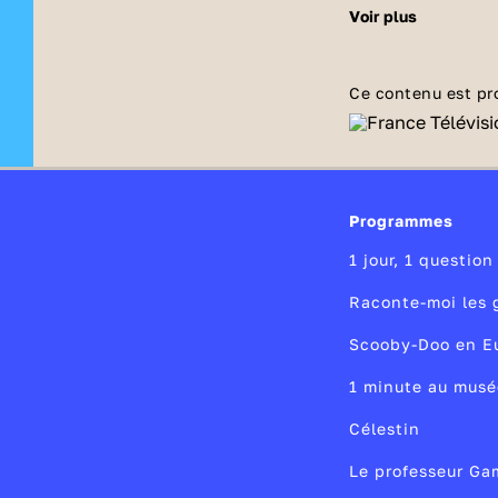
missions exacte
voir plus
sont-elles élue
tester tes conn
Ce contenu est pr
Programmes
1 jour, 1 question
Raconte-moi les 
Scooby-Doo en E
1 minute au musé
Célestin
Le professeur G