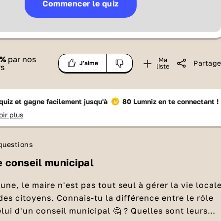
Commencer le quiz
%
par nos
Ma
Partage
J'aime
rs
liste
quiz et gagne facilement jusqu'à
80 Lumniz
en te connectant !
oir plus
questions
e conseil municipal
e, le maire n'est pas tout seul à gérer la vie local
des citoyens. Connais-tu la différence entre le rôle
elui d'un conseil municipal 🤔 ? Quelles sont leurs