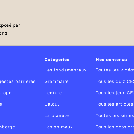
s ? Et sous quelle forme de scrutin, ces personnes
s pour exercer ces fonctions ? Lance ce quiz pour
aissances !
oposé par :
Catégories
Nos contenus
Les fondamentaux
Toutes les vidé
gestes barrières
Grammaire
Tous les quiz CE
urope
Lecture
Tous les jeux CE
e
Calcul
Tous les article
La planète
Toutes les série
amberge
Les animaux
Tous les dossier