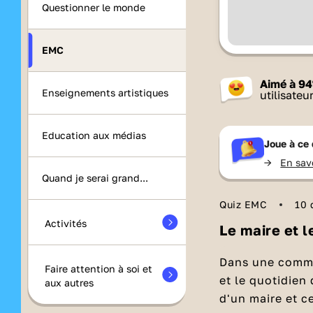
Questionner le monde
EMC
Aimé à
94
Enseignements artistiques
utilisateu
Education aux médias
Joue à ce 
->
En sav
Quand je serai grand...
Quiz EMC
10 
Activités
Le maire et l
Dans une commun
Faire attention à soi et
et le quotidien 
aux autres
d'un maire et c