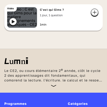
Vidéo
C’est qui Gims ?
1 jour, 1 question
1min
e
Le CE2, ou cours élémentaire 2
année, clôt le cycle
2 des apprentissages dit fondamentaux, qui
comprend la lecture, l’écriture, le calcul et le respect
d’autrui. La lecture à voix haute demeure une
activité centrale pour développer la fluidité et
l’aisance. L’étude de la langue quotidienne est mise
au service de la compréhension et de la production
Programmes
Catégories
écrite de l’élève. En mathématiques, le calcul mental