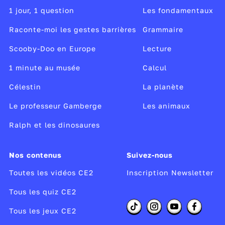
continue à renforcer la maîtrise de la numération
1 jour, 1 question
Les fondamentaux
décimale, par l’entraînement et la mémorisation.
Raconte-moi les gestes barrières
Grammaire
Scooby-Doo en Europe
Lecture
1 minute au musée
Calcul
Célestin
La planète
Le professeur Gamberge
Les animaux
Ralph et les dinosaures
Nos contenus
Suivez-nous
Toutes les vidéos CE2
Inscription Newsletter
Tous les quiz CE2
Tous les jeux CE2