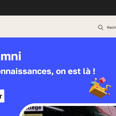
Rech
umni
onnaissances, on est là !
r