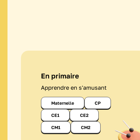
En primaire
Apprendre en s'amusant
Maternelle
CP
CE1
CE2
CM1
CM2