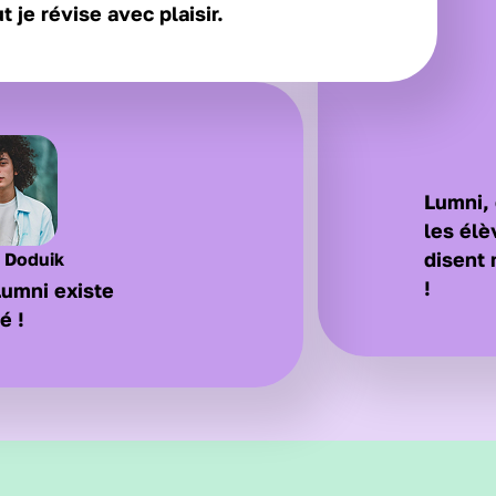
t je révise avec plaisir.
Lumni, 
les élè
 Doduik
disent 
!
Lumni existe
é !