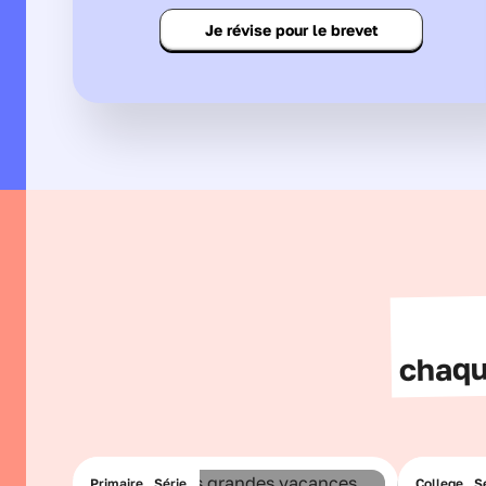
Je révise pour le brevet
chaqu
Primaire . Série
College . S