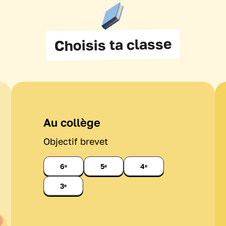
Choisis ta classe
Au collège
Objectif brevet
6ᵉ
5ᵉ
4ᵉ
3ᵉ