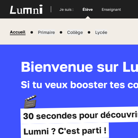
Site actuel
Je suis :
Élève
Enseignant
Accueil
Primaire
Collège
Lycée
Bienvenue sur L
Si tu veux booster tes c
30 secondes pour découvri
Lumni ? C'est parti !