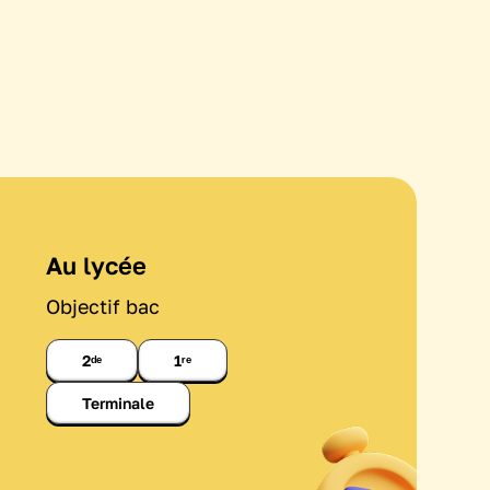
Au lycée
Objectif bac
2ᵈᵉ
1ʳᵉ
Terminale