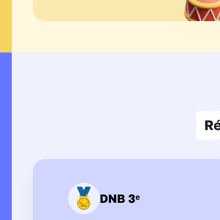
Ré
DNB 3ᵉ