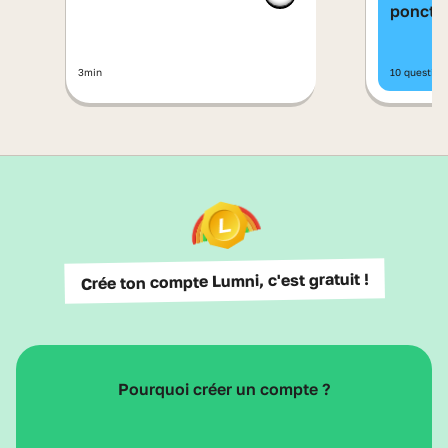
ponctu
3min
10 questio
Crée ton compte Lumni, c'est gratuit !
Pourquoi créer un compte ?