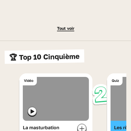
Tout voir
🏆 Top 10 Cinquième
Numéro 1
Numéro 
Vidéo
Quiz
La masturbation
Les règ