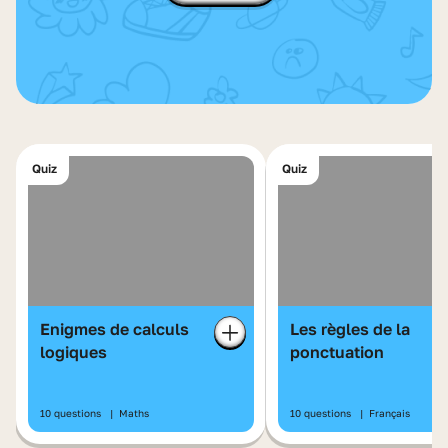
Quiz
Quiz
Enigmes de calculs
Les règles de la
logiques
ponctuation
10 questions
|
Maths
10 questions
|
Français