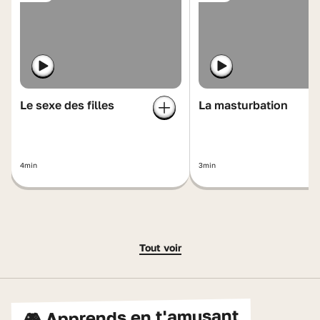
Le sexe des filles
La masturbation
4min
3min
Tout voir
🎮 Apprends en t'amusant