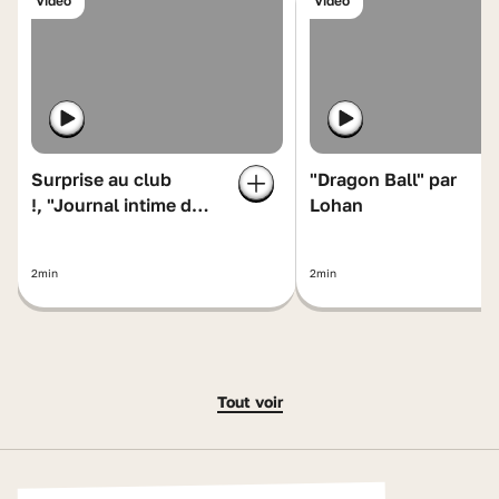
Vidéo
Vidéo
Surprise au club
"Dragon Ball" par
!, "Journal intime du
Lohan
cheval Crac" par
Julia
2min
2min
Tout voir