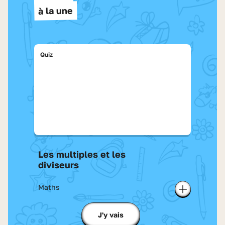
à la une
Quiz
Les multiples et les
diviseurs
Maths
Ajouter à m
J'y vais