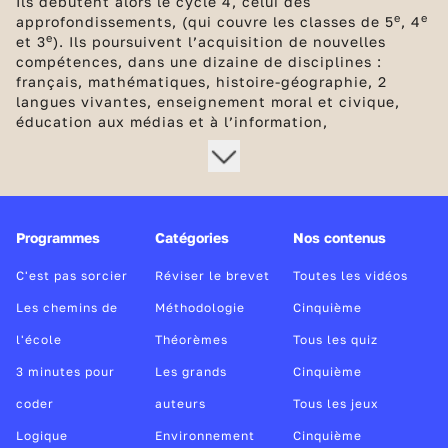
Ils débutent alors le cycle 4, celui des
e
e
approfondissements, (qui couvre les classes de 5
, 4
e
et 3
). Ils poursuivent l’acquisition de nouvelles
compétences, dans une dizaine de disciplines :
français, mathématiques, histoire-géographie, 2
langues vivantes, enseignement moral et civique,
éducation aux médias et à l’information,
Programmes
Catégories
Nos contenus
C'est pas sorcier
Réviser le brevet
Toutes les vidéos
Les chemins de
Méthodologie
Cinquième
l'école
Théorèmes
Tous les quiz
3 minutes pour
Les grands
Cinquième
coder
auteurs
Tous les jeux
Logique
Environnement
Cinquième