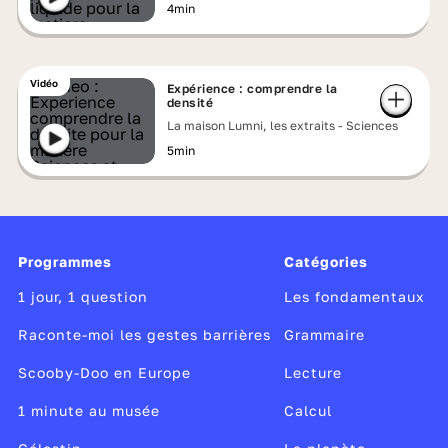
4min
Vidéo
Expérience : comprendre la
densité
La maison Lumni, les extraits - Sciences
5min
Programmes
Catégories
1 jour, 1 question
Les fondamentaux
Raconte-moi les gestes barrières
Grammaire
Scooby-Doo en Europe
Lecture
1 minute au musée
Calcul