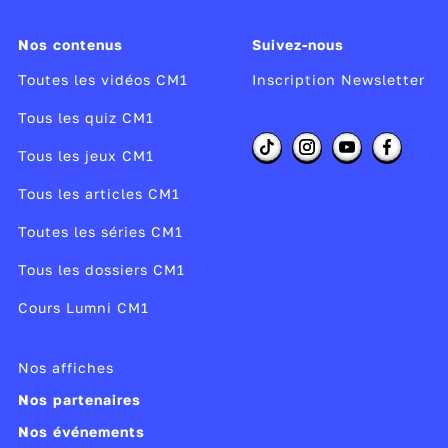
moitié des élus doit être présente. Le conseil
Nos contenus
Suivez-nous
municipal est là pour gérer les affaires de la
commune dont les voies communales, les
Toutes les vidéos CM1
Inscription Newsletter
espaces verts, les églises, les cimetières, les
Tous les quiz CM1
écoles, la distribution d'eau, le traitement des
déchets...
Tous les jeux CM1
Cette vidéo est extraite de l'épisode de
C'est
Tous les articles CM1
pas sorcier
sur
Dans la peau d'un maire.
Toutes les séries CM1
Réalisateur :
Isabelle Hostalery
Tous les dossiers CM1
Producteur :
Riff International, France 3
Cours Lumni CM1
Année de copyright :
2008
Année de production :
2008
Nos affiches
Publié le 22/05/17
Nos partenaires
Modifié le 27/10/25
Nos événements