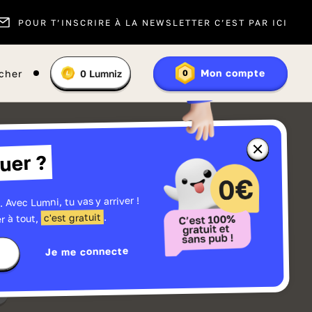
POUR T’INSCRIRE À LA NEWSLETTER C’EST PAR ICI
Vous
Mon compte
cher
0
Lumniz
0
En
avez
savoir
:
plus
sur
les
Lumniz
Fermer
uer ?
la
fenêtre
d'informatio
sur
les
. Avec Lumni, tu vas y arriver !
r
Lumniz
.
c'est gratuit
r à tout,
Je me connecte