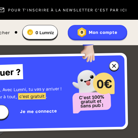
POUR T’INSCRIRE À LA NEWSLETTER C’EST PAR ICI
Vous
Mon compte
cher
0
Lumniz
0
En
avez
savoir
:
plus
sur
les
Lumniz
Fermer
uer ?
la
fenêtre
d'informatio
sur
les
. Avec Lumni, tu vas y arriver !
r
Lumniz
.
c'est gratuit
r à tout,
Je me connecte