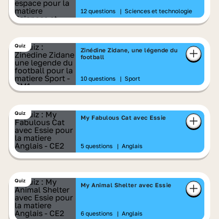
12 questions
|
Sciences et technologie
Quiz
Zinédine Zidane, une légende du
football
10 questions
|
Sport
Quiz
My Fabulous Cat avec Essie
5 questions
|
Anglais
Quiz
My Animal Shelter avec Essie
6 questions
|
Anglais