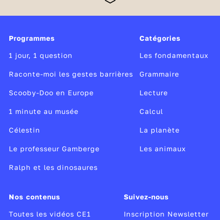
CE1 passent, en début d'année, une évaluation.
Concrètement, il s'agit de mesurer leurs
compétences dans le domaine de la langue française
Programmes
Catégories
et dans celui des mathématiques. Ce dispositif
permet à chaque professeur d'affiner la
1 jour, 1 question
Les fondamentaux
connaissance des acquis de chacun de ses élèves.
Raconte-moi les gestes barrières
Grammaire
Scooby-Doo en Europe
Lecture
1 minute au musée
Calcul
Célestin
La planète
Le professeur Gamberge
Les animaux
Ralph et les dinosaures
Nos contenus
Suivez-nous
Toutes les vidéos CE1
Inscription Newsletter