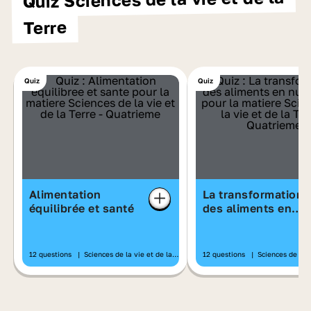
Terre
Quiz
Quiz
Alimentation
La transformation
équilibrée et santé
des aliments en
nutriments
12 questions
|
Sciences de la vie et de la
12 questions
|
Sciences de la v
Terre
Terre