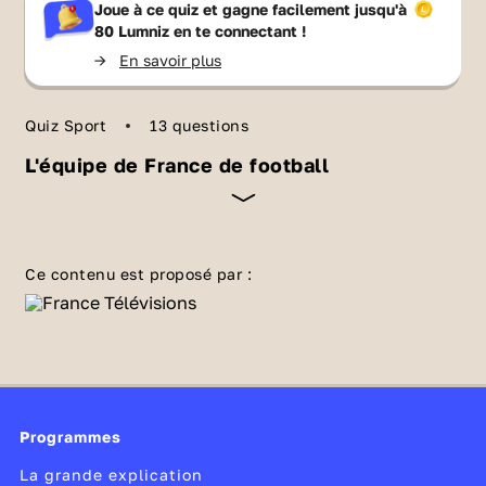
Joue à ce quiz et gagne facilement jusqu'à
80 Lumniz
en te connectant !
->
En savoir plus
Quiz Sport
13 questions
L'équipe de France de football
Elle représente la France dans les
compétitions internationales de foot ⚽ depuis
Ce contenu est proposé par :
sa création en 1904. Les joueurs
professionnels français rêvent de revêtir la
tunique bleue ornée d’un coq, l’emblème de
l’équipe, et de 2 étoiles, pour le nombre de
sacres mondiaux. Vérifie que tu maîtrises tes
Programmes
classiques avec ce quiz sur les Bleus 🐓 !
La grande explication