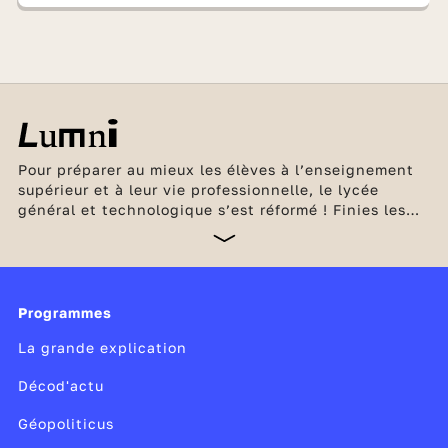
Pour préparer au mieux les élèves à l’enseignement
supérieur et à leur vie professionnelle, le lycée
général et technologique s’est réformé ! Finies les
séries L, ES et L ! Place désormais à un
enseignement qui correspond mieux au projet
personnel de chaque élève. Celui-ci compose ainsi
son bac en fonction de ses goûts et de ses
ambitions. En seconde générale et technologique,
Programmes
les élèves consolident leurs connaissances et
La grande explication
découvrent également deux nouvelles matières :
Décod'actu
Géopoliticus