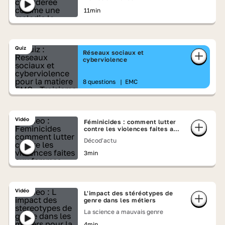
11min
Quiz
Réseaux sociaux et
cyberviolence
8 questions
|
EMC
Vidéo
Féminicides : comment lutter
contre les violences faites aux
femmes ?
Décod'actu
3min
Vidéo
L'impact des stéréotypes de
genre dans les métiers
La science a mauvais genre
4min