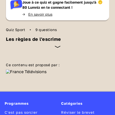
Joue à ce quiz et gagne facilement jusqu'à
80 Lumniz
en te connectant !
->
En savoir plus
Quiz Sport
9 questions
Les règles de l'escrime
Comme tout sport de combat, l’escrime
combine tactique, rapidité, fair-play et
Ce contenu est proposé par :
honneur. L’objectif est simple : être le premier
à toucher sans être soi-même touché.
Connais-tu les règles de cette discipline
héritière des duels et des batailles. « En
garde ! Êtes-vous prêts ? Allez ! » 🤺
Programmes
Catégories
C'est pas sorcier
Réviser le brevet