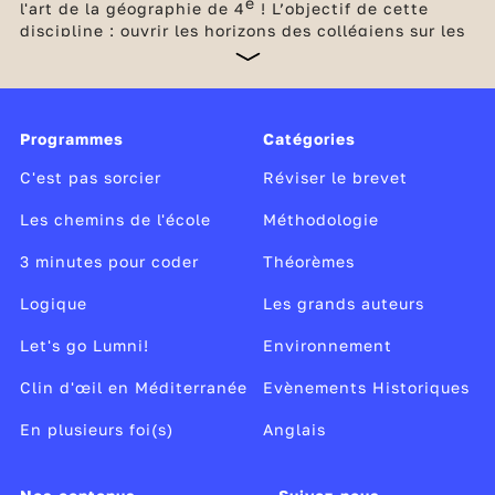
e
l'art de la géographie de 4
! L’objectif de cette
discipline : ouvrir les horizons des collégiens sur les
grands enjeux territoriaux contemporains et les défis
de notre monde globalisé.
e
Le programme de géographie de 4
invite à un
voyage à travers les continents.
Programmes
Catégories
C'est pas sorcier
Réviser le brevet
Les chemins de l'école
Méthodologie
3 minutes pour coder
Théorèmes
Logique
Les grands auteurs
Let's go Lumni!
Environnement
Clin d'œil en Méditerranée
Evènements Historiques
En plusieurs foi(s)
Anglais