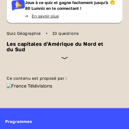
Joue à ce quiz et gagne facilement jusqu'à
80 Lumniz
en te connectant !
->
En savoir plus
Quiz Géographie
10 questions
Les capitales d'Amérique du Nord et
du Sud
Mexique, Brésil, Etats-Unis, certains pays
et drapeaux n'ont peut-être plus de secrets
Ce contenu est proposé par :
pour toi... Peux-tu en dire autant de ces
capitales du continent américain 🦙 🌵🦅 ?
Mesure-toi à ce quiz de géographie 🌎.
Programmes