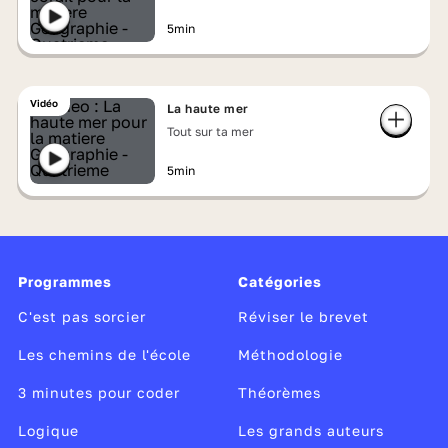
5min
Vidéo
La haute mer
Tout sur ta mer
5min
Programmes
Catégories
C'est pas sorcier
Réviser le brevet
Les chemins de l'école
Méthodologie
3 minutes pour coder
Théorèmes
Logique
Les grands auteurs