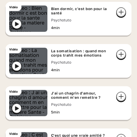
Vidéo
Bien dormir, c'est bon pour la
santé
Psychotuto
4min
Vidéo
La somatisation : quand mon
corps trahit mes émotions
Psychotuto
4min
Vidéo
J'ai un chagrin d'amour,
comment m'en remettre ?
Psychotuto
5min
Vidéo
C'est quoi une vraie amitié ?