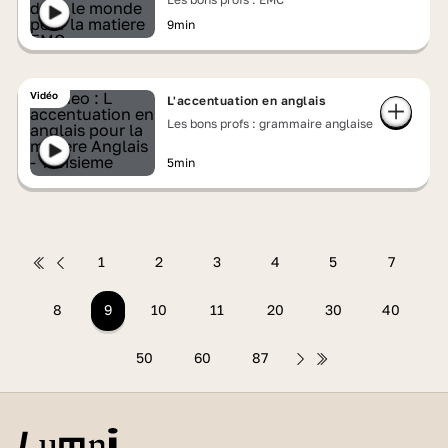
9min
Vidéo
L'accentuation en anglais
Les bons profs : grammaire anglaise
5min
1
2
3
4
5
7
8
9
10
11
20
30
40
50
60
87