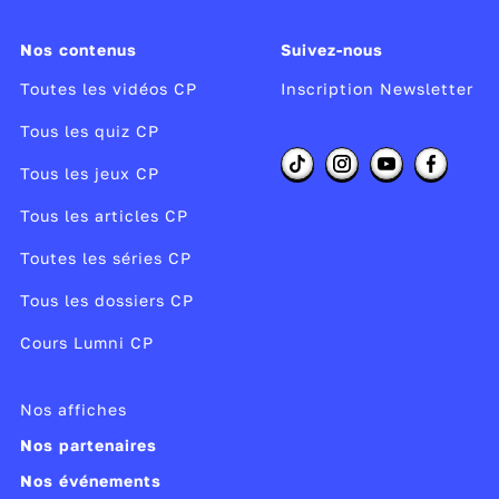
cuisiner.
Nos contenus
Suivez-nous
Réalisateur :
Isabelle Duval
Toutes les vidéos CP
Inscription Newsletter
Auteur :
Isabelle Duval
Tous les quiz CP
Producteur :
Double Mètre Animation, XBO
Films
Tous les jeux CP
Année de copyright :
2015
Tous les articles CP
Année de production :
2015
Toutes les séries CP
Publié le 21/10/15
Tous les dossiers CP
Modifié le 04/03/25
Cours Lumni CP
Nos affiches
Nos partenaires
Nos événements