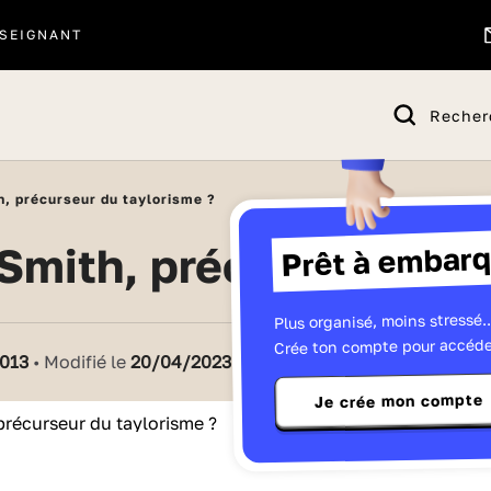
SEIGNANT
Recher
, précurseur du taylorisme ?
Prêt à embarq
Smith, précurseur du 
Plus organisé, moins stressé..
Crée ton compte pour accéde
013
• Modifié le
20/04/2023
Je crée mon compte