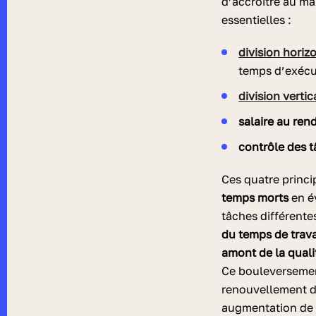
d’accroître au m
essentielles :
division horizo
temps d’exécut
division vertic
salaire au re
contrôle des t
Ces quatre princi
temps morts
en év
tâches différente
du temps de trav
amont de la qual
Ce bouleversemen
renouvellement du
augmentation de l