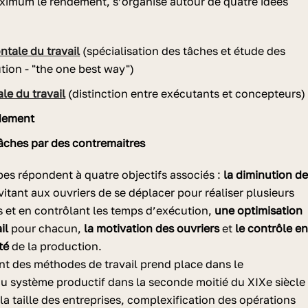
aximum le rendement, s’organise autour de quatre idées
ntale du travail
(spécialisation des tâches et étude des
ion - "the one best way")
ale du travail
(distinction entre exécutants et concepteurs)
ndement
âches par des contremaitres
pes répondent à quatre objectifs associés :
la diminution d
itant aux ouvriers de se déplacer pour réaliser plusieurs
s et en contrôlant les temps d’exécution,
une optimisation
ail
pour chacun,
la motivation des ouvriers
et
le contrôle e
ité
de la production.
t des méthodes de travail prend place dans le
 système productif dans la seconde moitié du XIXe siècle 
a taille des entreprises, complexification des opérations