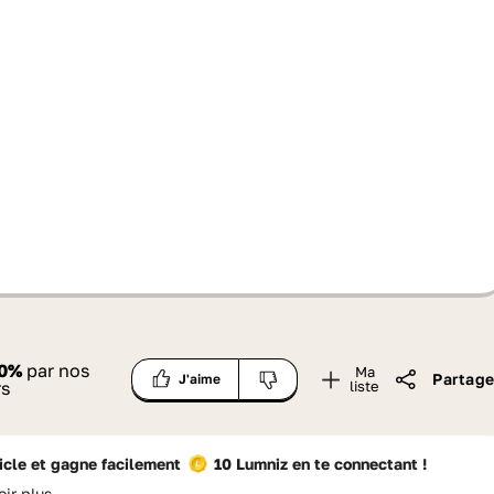
0
%
par nos
Ma
Partage
J'aime
rs
liste
ticle et gagne facilement
10 Lumniz
en te connectant !
oir plus