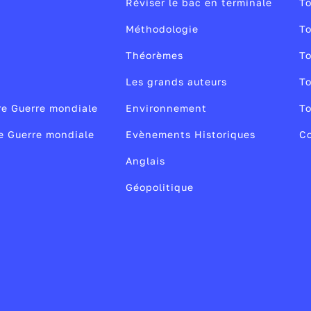
Réviser le bac en terminale
To
Méthodologie
To
Théorèmes
To
Les grands auteurs
To
re Guerre mondiale
Environnement
To
2e Guerre mondiale
Evènements Historiques
Co
Anglais
Géopolitique