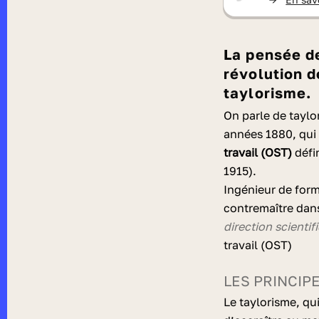
La pensée de
révolution d
taylorisme.
On parle de taylo
années 1880, qui 
travail (OST)
défi
1915).
Ingénieur de form
contremaître dan
direction scientif
travail (OST)
LES PRINCIP
Le taylorisme, qui