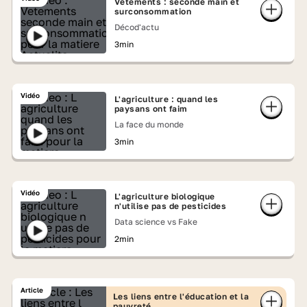
Vêtements : seconde main et
surconsommation
Décod'actu
3min
Vidéo
L'agriculture : quand les
paysans ont faim
La face du monde
3min
Vidéo
L'agriculture biologique
n'utilise pas de pesticides
Data science vs Fake
2min
Article
Les liens entre l'éducation et la
pauvreté