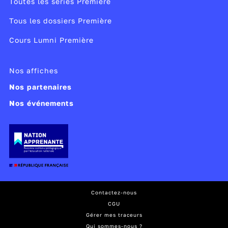
Toutes les séries Première
Tous les dossiers Première
Cours Lumni Première
Nos affiches
Nos partenaires
Nos événements
Contactez-nous
CGU
Gérer mes traceurs
Qui sommes-nous ?