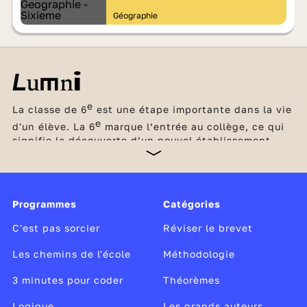
Géographie
e
La classe de 6
est une étape importante dans la vie
e
d'un élève. La 6
marque l’entrée au collège, ce qui
signifie la découverte d’un nouvel établissement,
d’une nouvelle organisation avec un emploi du
temps, des professeurs différents pour chaque
discipline et de nouvelles méthodes de travail. Une
petite révolution ! Les élèves ont cependant été
Programmes
Catégories
préparés à ce changement dès le début du cycle de
consolidation, le cycle 3, c’est-à-dire en CM1, puis
C'est pas sorcier
Réviser le brevet
en CM2.
Les chemins de l'école
Méthodologie
3 minutes pour coder
Théorèmes
Logique
Les grands auteurs