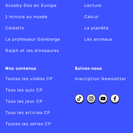
Scooby-Doo en Europe
➡️ Faucon pèlerin
Lecture
➡️ Grand tétras
1 minute au musée
Calcul
➡️ Gypaète barbu
Célestin
La planète
➡️ Lama
➡️ Lièvre variable
Le professeur Gamberge
Les animaux
➡️ Lynx boréal
Ralph et les dinosaures
➡️ Marmotte
➡️ Ours
Nos contenus
Suivez-nous
➡️ Puma
➡️ Vautour
Toutes les vidéos CP
Inscription Newsletter
➡️ Vipère aspic
Tous les quiz CP
Tous les jeux CP
Tu veux savoir comment se forment les montagnes ?
La réponse est ici
.
Tous les articles CP
Toutes les séries CP
Publié le 02/07/25