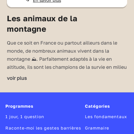
->
En savoir plus
Les animaux de la
montagne
Que ce soit en France ou partout ailleurs dans le
monde, de nombreux animaux vivent dans la
montagne ⛰️. Parfaitement adaptés à la vie en
altitude, ils sont les champions de la survie en milieu
extrême. Sauras-tu les reconnaître ? C'est à toi de
voir plus
jouer !
👉 Les animaux à reconnaître :
➡️ Aigle
Programmes
Catégories
➡️ Bouquetin
➡️ Chamois
1 jour, 1 question
Les fondamentaux
➡️ Chocard
Raconte-moi les gestes barrières
Grammaire
➡️ Condor