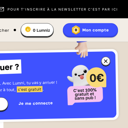
POUR T’INSCRIRE À LA NEWSLETTER C’EST PAR ICI
Vous
Mon compte
cher
0
Lumniz
0
En
avez
savoir
:
plus
sur
les
Lumniz
Fermer
uer ?
la
fenêtre
d'informatio
sur
les
. Avec Lumni, tu vas y arriver !
Lumniz
.
c'est gratuit
r à tout,
Je me connecte