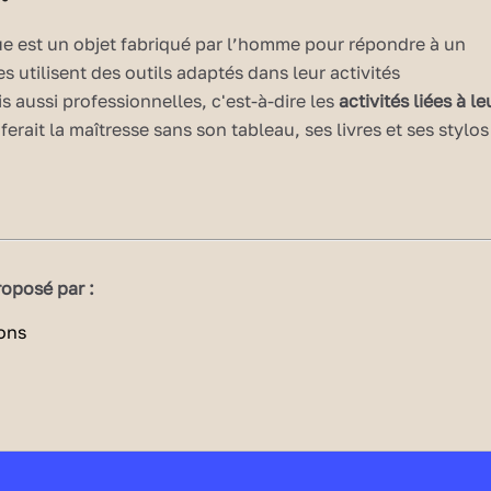
ue est un objet fabriqué par l’homme pour répondre à un
s utilisent des outils adaptés dans leur activités
s aussi professionnelles, c'est-à-dire les
activités liées à le
erait la maîtresse sans son tableau, ses livres et ses stylos
u dois associer l’objet technique au métier qui lui
de jouer !
s techniques à associer
oposé par :