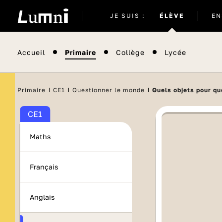
Site
JE SUIS :
ÉLÈVE
EN
actuel
Accueil
Primaire
Collège
Lycée
Primaire
CE1
Questionner le monde
Quels objets pour qu
CE1
Maths
Français
Anglais