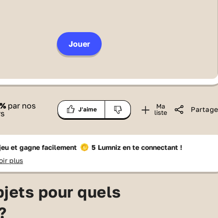
Jouer
%
par nos
Ma
Partage
J'aime
rs
liste
 jeu et gagne facilement
5 Lumniz
en te connectant !
oir plus
jets pour quels
?