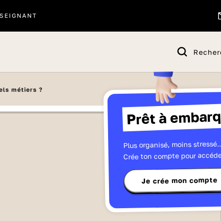
SEIGNANT
Recher
els métiers ?
Prêt à embarq
Plus organisé, moins stressé..
Crée ton compte pour accéde
Je crée mon compte