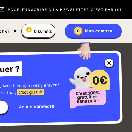
POUR T’INSCRIRE À LA NEWSLETTER C’EST PAR ICI
Vous
Mon compte
cher
0
Lumniz
0
En
avez
savoir
:
plus
sur
les
Lumniz
Fermer
uer ?
la
fenêtre
d'informatio
sur
les
. Avec Lumni, tu vas y arriver !
r
Lumniz
.
c'est gratuit
r à tout,
Je me connecte