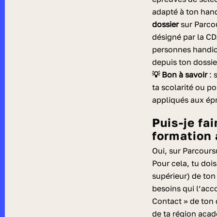
adapté à ton han
dossier
sur Parco
désigné par la C
personnes handic
depuis ton dossie
💡 Bon à savoir
: 
ta scolarité
ou po
appliqués aux épre
Puis-je faire un recours si je n’ai pas trouvé de
formation 
Oui, sur Parcours
Pour cela, tu doi
supérieur) de ton 
besoins qui l’ac
Contact » de ton
de ta région aca