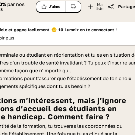
0
%
par nos
Ma
Partage
J'aime
rs
liste
ticle et gagne facilement
10 Lumniz
en te connectant !
oir plus
erminale ou étudiant en réorientation et tu es en situation d
res d'un trouble de santé invalidant ? Tu peux t'inscrire su
 même façon que n'importe qui.
formations pour t'assurer que l'établissement de ton choix
ements spécifiques dont tu as besoin ?
ions d’accueil des étudiants en
de handicap. Comment faire ?
entité de la formation, tu trouveras les coordonnées du
 de l’établissement. Une fois que tu as cliqué sur la