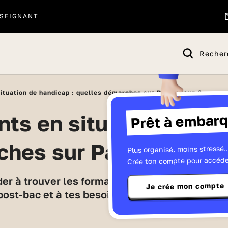
SEIGNANT
Recher
situation de handicap : quelles démarches sur Parcoursup ?
Prêt à embarq
hes sur Parcoursup ?
Plus organisé, moins stressé..
Crée ton compte pour accéde
Je crée mon compte
 post-bac et à tes besoins d'aménagements spé