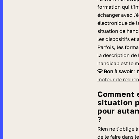
formation qui t’in
échanger avec l'é
électronique de 
situation de han
les dispositifs e
Parfois, les form
la description de 
handicap est le m
💡 Bon à savoir
: 
moteur de reche
Comment expliquer mes besoins et ma
situation 
pour autan
?
Rien ne t'oblige 
de le faire dans l