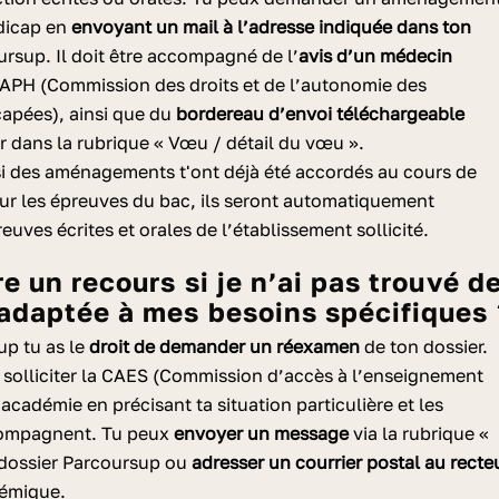
dicap en
envoyant un mail à l’adresse indiquée dans ton
ursup. Il doit être accompagné de l’
avis d’un médecin
DAPH (Commission des droits et de l’autonomie des
apées), ainsi que du
bordereau d’envoi téléchargeable
r dans la rubrique « Vœu / détail du vœu ».
si des aménagements t'ont déjà été accordés au cours de
ur les épreuves du bac
, ils seront automatiquement
uves écrites et orales de l’établissement sollicité.
adaptée à mes besoins spécifiques 
up tu as le
droit de demander un réexamen
de ton dossier.
s solliciter la CAES (Commission d’accès à l’enseignement
académie en précisant ta situation particulière et les
compagnent. Tu peux
envoyer un message
via la rubrique «
 dossier Parcoursup ou
adresser un courrier postal au recte
démique.