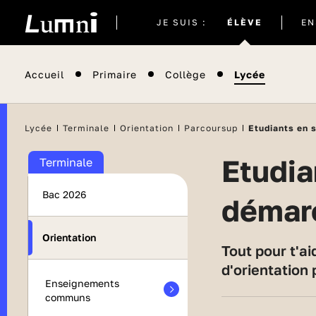
Site
JE SUIS :
ÉLÈVE
EN
actuel
Accueil
Primaire
Collège
Lycée
Lycée
Terminale
Orientation
Parcoursup
Etudiants en 
Etudiants en situation de handicap : quelles
Terminale
Bac 2026
démarc
Orientation
Tout pour t'aider à trouver les formations sur Parcoursup qui correspondent à la fois à tes attentes
d'orientation
Enseignements
communs