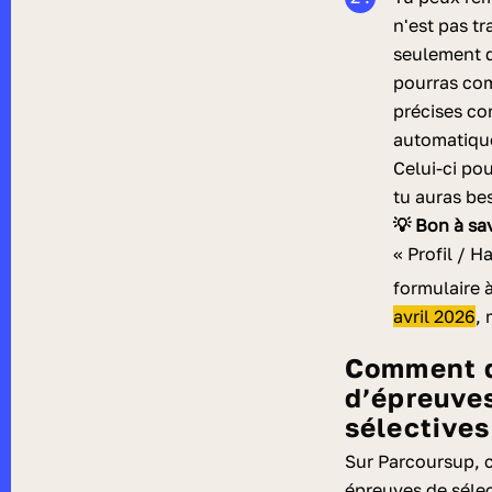
n'est pas t
seulement q
pourras com
précises co
automatique
Celui-ci po
tu auras be
💡 Bon à sa
« Profil / 
formulaire à
avril 2026
, 
Comment demander un aménagement
d’épreuves
sélectives
Sur Parcoursup, c
épreuves de séle