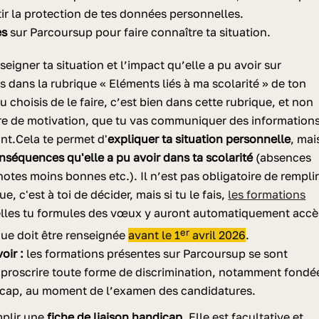
ir la protection de tes données personnelles.
es
sur Parcoursup pour faire connaître ta situation.
eigner ta situation et l’impact qu’elle a pu avoir sur
s dans la rubrique « Eléments liés à ma scolarité » de ton
tu choisis de le faire, c’est bien dans cette rubrique, et non
tre de motivation, que tu vas communiquer des information
nt.
Cela te permet d'
expliquer ta situation personnelle
, mai
nséquences qu'elle a pu avoir dans ta scolarité
(absences
notes moins bonnes etc.). Il n’est pas obligatoire de rempli
ue, c'est à toi de décider, mais si tu le fais,
les formations
lles tu formules des vœux y auront automatiquement accè
er
que doit être renseignée
avant le 1
avril 2026
.
oir :
les formations présentes sur Parcoursup se sont
proscrire toute forme de discrimination, notamment fondé
icap, au moment de l’examen des candidatures.
mplir une
fiche de liaison handicap
. Elle est facultative et