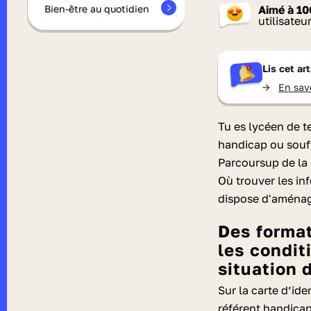
Bien-être au quotidien
Aimé à
10
utilisateu
Lis cet ar
->
En sav
Tu es lycéen de t
handicap ou souff
Parcoursup de la
Où trouver les in
dispose d'aménag
Des formations m’intéressent, mais j’ignore
les condit
situation 
Sur la carte d’id
référent handicap