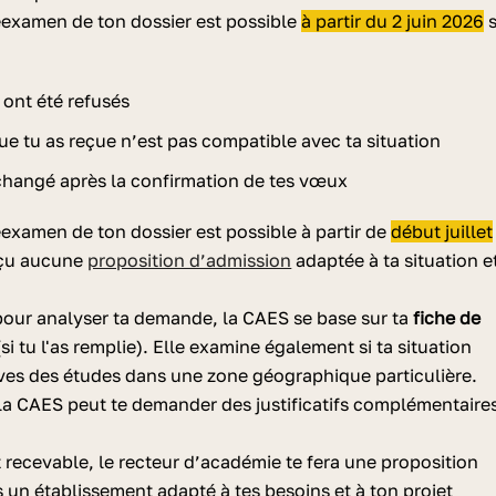
examen de ton dossier est possible
à partir du 2 juin 2026
s
ont été refusés
que tu as reçue n’est pas compatible avec ta situation
 changé après la confirmation de tes vœux
xamen de ton dossier est possible à partir de
début juillet
eçu aucune
proposition d’admission
adaptée à ta situation e
pour analyser ta demande, la CAES se base sur ta
fiche de
si tu l'as remplie). Elle examine également si ta situation
uives des études dans une zone géographique particulière.
la CAES peut te demander des justificatifs complémentaire
 recevable, le recteur d’académie te fera une proposition
s un établissement adapté à tes besoins et à ton projet