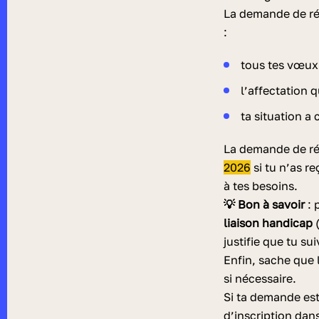
La demande de ré
:
tous tes vœux 
l’affectation 
ta situation a
La demande de rée
2026
si tu n’as r
à tes besoins.
💡 Bon à savoir
: 
liaison handicap
(
justifie que tu s
Enfin, sache que 
si nécessaire.
Si ta demande est
d’inscription dan