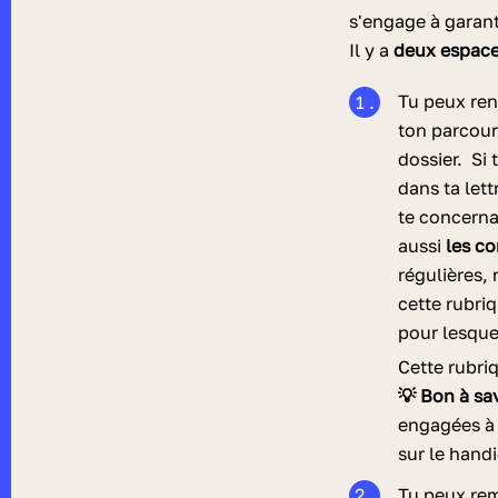
s'engage à garant
Il y a
deux espac
Tu peux rens
ton parcour
dossier.
Si 
dans ta let
te concerna
aussi
les co
régulières, 
cette rubriq
pour lesque
Cette rubri
💡 Bon à sav
engagées à 
sur le hand
Tu peux re