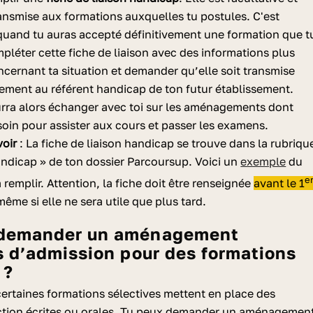
ransmise aux formations auxquelles tu postules. C'est
uand tu auras accepté définitivement une formation que t
pléter cette fiche de liaison avec des informations plus
ncernant ta situation et demander qu’elle soit transmise
ment au référent handicap de ton futur établissement.
urra alors échanger avec toi sur les aménagements dont
soin pour assister aux cours et passer les examens.
voir
: La fiche de liaison handicap se trouve dans la rubriqu
Handicap » de ton dossier Parcoursup. Voici un
exemple
du
e
 remplir. Attention, la fiche doit être renseignée
avant le 1
même si elle ne sera utile que plus tard.
 d’admission pour des formations
 ?
ertaines formations sélectives mettent en place des
ction écrites ou orales. Tu peux demander un aménagemen