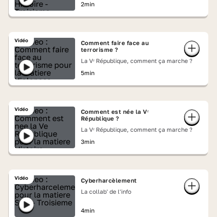
2min
Vidéo
Comment faire face au
terrorisme ?
La Vᵉ République, comment ça marche ?
5min
Vidéo
Comment est née la Vᵉ
République ?
La Vᵉ République, comment ça marche ?
3min
Vidéo
Cyberharcèlement
La collab' de l'info
4min