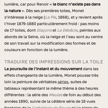
lumière, car pour Renoir «
le blanc n’existe pas dans
la nature
». Dès ses premières toiles, Monet
s’intéresse à la neige (
La Pie
, 1868), et y revient après
l’hiver 1879-1880 particulièrement froid : pas moins
de 17 toiles, dont
Glaçons
et
La Débâcle
, peintes aux
abords de la Seine, où la neige et l’eau sont au centre
de son travail sur la modification des formes et de
couleurs en fonction de la lumière.
TRADUIRE DES IMPRESSIONS SUR LA TOILE
La poursuite de l’instant et du mouvement
dans les
effets changeants de la lumière, Monet pousse très
loin la peinture de véritables
séries
, suites de
tableaux représentant le même thème à des heures
différentes : la série des
Meules
de foin au début des
années 1890, suivie de la célèbre série de 18 vues
frontales de la
Cathédrale de Rouen
où la pierre de