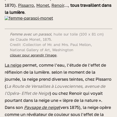
1870).
Pissarro
,
Monet
,
Renoir
...,
tous travaillent dans
la lumière
.
Femme avec un parasol
, huile sur toile (100 x 81 cm)
de Claude Monet, 1875.
Credit :Collection of Mr. and Mrs. Paul Mellon,
National Gallery of Art, Washington
.
cliquer pour agrandir l'image
La neige
permet, comme l’eau, l’étude de l’effet de
réflexion de la lumière. selon le moment de la
journée, la neige prend diverses teintes, chez Pissarro
(
La Route de Versailles à Louveciennes, avenue de
l'Opéra
- Effet de Neige
) ou chez Renoir qui voyait
pourtant dans la neige une « lèpre de la nature ».
Dans son
Paysage de neige
(vers 1875), la neige opère
comme un révélateur de couleur sous l’effet de la