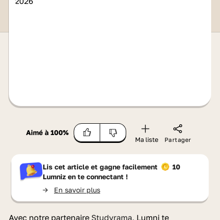
Aimé à
100
%
Ma liste
Partager
Lis cet article et gagne facilement
10
Lumniz
en te connectant !
->
En savoir plus
Avec notre partenaire
Studyrama
, Lumni te