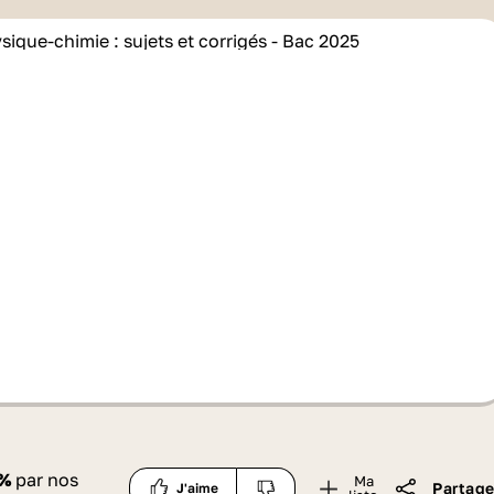
%
par nos
Ma
Partage
J'aime