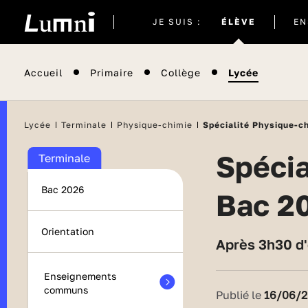
Site
JE SUIS :
ÉLÈVE
EN
actuel
Accueil
Primaire
Collège
Lycée
Lycée
Terminale
Physique-chimie
Spécialité Physique-ch
Spécialité Physique-chimie : sujets et corrigés -
Terminale
Bac 2026
Bac 2
Orientation
Après 3h30 d
Enseignements
communs
Publié le
16/06/