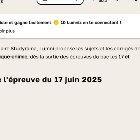
rs
liste
ticle et gagne facilement
10 Lumniz
en te connectant !
oir plus
naire Studyrama, Lumni propose les
sujets et les corrigés d
ique-chimie
, dès la sortie des épreuves du bac les
17 et
de l'épreuve du 17 juin 2025