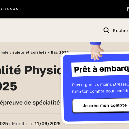
SEIGNANT
Recher
imie : sujets et corrigés - Bac 2025
Prêt à embarq
025
Plus organisé, moins stressé..
Crée ton compte pour accéde
'épreuve de spécialité Physique-chimie, as-tu-r
Je crée mon compte
2025
• Modifié le
11/06/2026