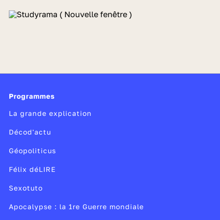
Programmes
La grande explication
Décod'actu
Géopoliticus
Félix déLIRE
Sexotuto
Apocalypse : la 1re Guerre mondiale