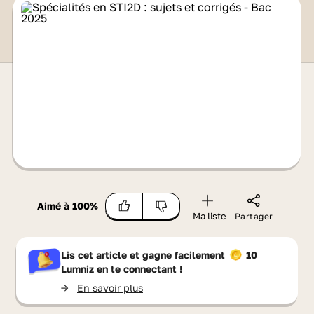
Aimé à
100
%
Ma liste
Partager
Lis cet article et gagne facilement
10
Lumniz
en te connectant !
->
En savoir plus