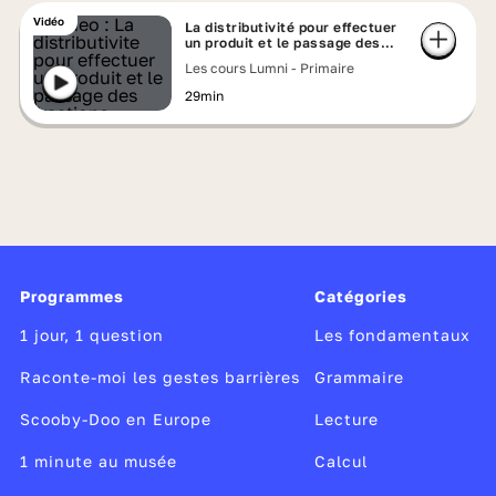
Vidéo
La distributivité pour effectuer
un produit et le passage des
fractions décimales à l'écriture
Les cours Lumni - Primaire
à virgule
29min
Programmes
Catégories
1 jour, 1 question
Les fondamentaux
Raconte-moi les gestes barrières
Grammaire
Scooby-Doo en Europe
Lecture
1 minute au musée
Calcul