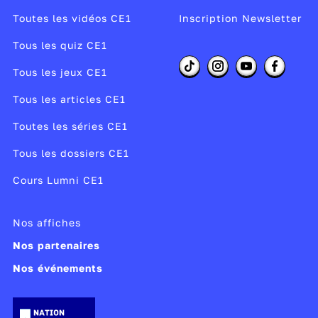
Pour lire l’heure de l’après-midi, tu dois
ajouter
Toutes les vidéos CE1
Inscription Newsletter
12 heures
à l’heure indiquée par la petite aiguille.
1 h = 13 h
Tous les quiz CE1
2 h = 14 h
Tous les jeux CE1
3 h = 15 h….
Tous les articles CE1
Publié le 06/01/26
Toutes les séries CE1
Modifié le 06/01/26
Tous les dossiers CE1
Cours Lumni CE1
Nos affiches
Nos partenaires
Nos événements