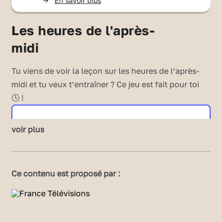
->
En savoir plus
Les heures de l'après-
midi
Tu viens de voir la leçon sur les heures de l’après-
midi et tu veux t’entraîner ? Ce jeu est fait pour toi
🕓 !
voir plus
Pour rappel
Sur l’horloge, il y a 2 aiguilles : une
petite
et
Ce contenu est proposé par :
une
grande.
Si la
grande aiguille
(en
bleu
) indique le
12
, on est sur une heure pile. 🕓