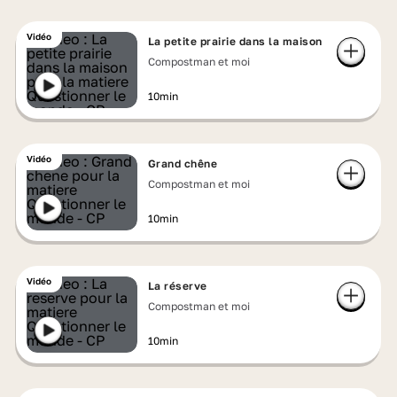
incroyable pleine de découvertes ! 🦟🌻🐔🌳
Vidéo
👉 Retrouve plus d'histoires de
La petite prairie dans la maison
Compostman et moi
Compostman
en téléchargeant l'application
Okoo (disponible sous Android, iOS et
10min
Android TV) et dans l’offre jeunesse de
france.tv.
Vidéo
Grand chêne
Compostman et moi
10min
Vidéo
La réserve
Compostman et moi
10min