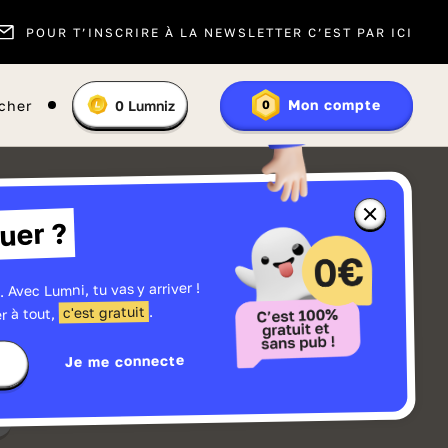
POUR T’INSCRIRE À LA NEWSLETTER C’EST PAR ICI
Vous
Mon compte
cher
0
Lumniz
0
En
avez
savoir
:
plus
sur
les
Lumniz
Fermer
uer ?
la
fenêtre
d'informatio
sur
les
. Avec Lumni, tu vas y arriver !
r
Lumniz
.
c'est gratuit
r à tout,
Je me connecte