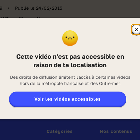
9
Publié le 24/02/2015
lificatif attribut
adjectif qualificatif
F
l
f
alificatifs sont attribut du sujet quand ils
d
s
n verbe d'état comme être, paraître, sembler,
Cette vidéo n'est pas accessible en
l
r, rester.
g
raison de ta localisation
d
v
anopé-CNDP
Des droits de diffusion limitent l'accès à certaines vidéos
ction :
2014
hors de la métropole française et des Outre-mer.
oposé par :
/15
Voir les vidéos accessibles
1/26
Catégories
Nos contenus