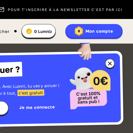
POUR T’INSCRIRE À LA NEWSLETTER C’EST PAR ICI
Vous
Mon compte
cher
0
Lumniz
0
En
avez
savoir
:
plus
sur
les
Lumniz
Fermer
uer ?
la
fenêtre
d'informatio
sur
les
. Avec Lumni, tu vas y arriver !
r
Lumniz
.
c'est gratuit
r à tout,
Je me connecte