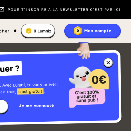
POUR T’INSCRIRE À LA NEWSLETTER C’EST PAR ICI
Vous
Mon compte
cher
0
Lumniz
0
En
avez
savoir
:
plus
sur
les
Lumniz
Fermer
uer ?
la
fenêtre
d'informatio
sur
les
. Avec Lumni, tu vas y arriver !
r
Lumniz
.
c'est gratuit
r à tout,
Je me connecte