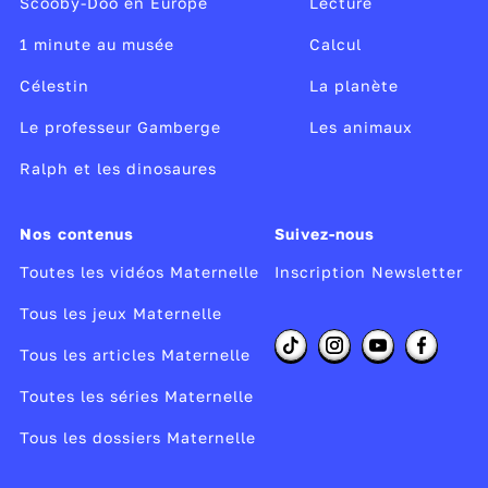
Scooby-Doo en Europe
Lecture
pour t’aider
.
Pour les repas,
il y en a pour tous les goûts
1 minute au musée
Calcul
: viande, poisson, œufs, légumes, riz,
Célestin
La planète
pâtes… Si tu ne manges pas certains aliments,
Le professeur Gamberge
Les animaux
la cantine te proposera un menu adapté.
À la fin du repas, tu as une super pause : une
Ralph et les dinosaures
récréation
d’une heure dans la cour. C’est le
meilleur moment de la journée pour jouer avec
Nos contenus
Suivez-nous
tes amis.
Toutes les vidéos Maternelle
Inscription Newsletter
Tous les jeux Maternelle
Réalisateur :
Laurent Lévêque
Tous les articles Maternelle
Auteur :
Laurent Lévêque
Producteur :
Studio 77/ Média TV
Toutes les séries Maternelle
Année de copyright :
2022
Tous les dossiers Maternelle
Année de production :
2022
Année de diffusion :
2022