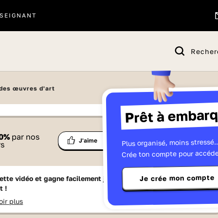
SEIGNANT
Recher
 des œuvres d'art
Prêt à embarq
 proposé par
0
%
par nos
Ma
Plus organisé, moins stressé..
Partage
J'aime
Télévisions
rs
liste
Crée ton compte pour accéde
Je crée mon compte
ette vidéo et gagne facilement jusqu'à
15 Lumniz
en te
t !
oir plus