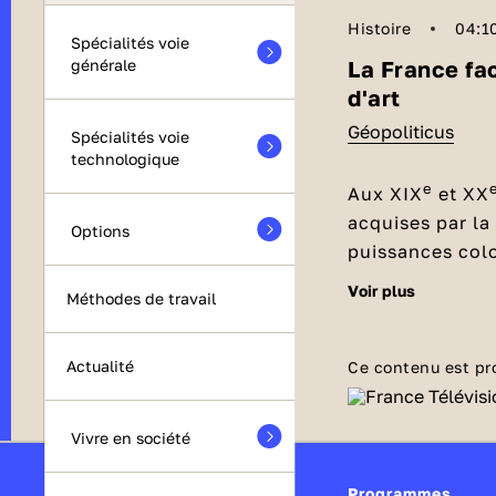
Histoire
04:1
Spécialités voie
La France fa
générale
d'art
Géopoliticus
Spécialités voie
technologique
e
Aux XIX
et XX
acquises par la 
Options
puissances colo
restitution du 
voir plus
Objets d'
Méthodes de travail
culturel subsah
restitution par
Au moins
90 00
géopolitique ma
dans les collec
Actualité
Ce contenu est pr
subsahariens.
demeurent au m
grande majorit
Vivre en société
Une loi pour restituer des œuvres d’art aux
la France
, comm
pays afric
ou le Burkina F
Programmes