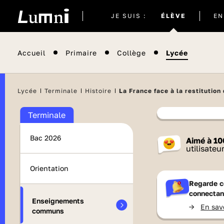
Site
JE SUIS :
ÉLÈVE
EN
actuel
Accueil
Primaire
Collège
Lycée
Lycée
Terminale
Histoire
La France face à la restitution
Terminale
Contenu
Bac 2026
Aimé à
10
France 
utilisateu
Orientation
Regarde c
connectan
Enseignements
->
En sav
communs