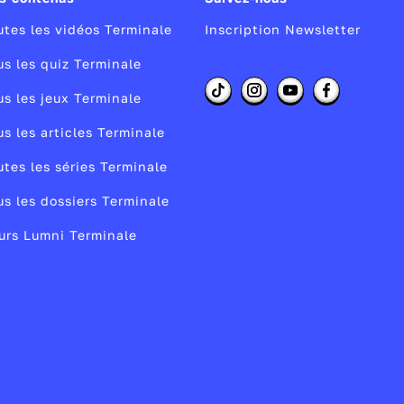
s
utes les vidéos Terminale
Inscription Newsletter
us les quiz Terminale
us les jeux Terminale
n
i
us les articles Terminale
utes les séries Terminale
us les dossiers Terminale
e
urs Lumni Terminale
en
es